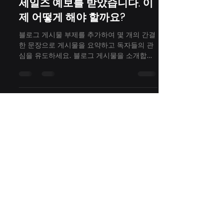
세일즈 예보를 받았습니다. 이
제 어떻게 해야 할까요?
블로그 게시물 부제를 추가하여 몇 개의 간결
한 문장으로 게시물을 요약하고 독자들의 관
심을 유도하세요. 블로그 게시물을 소개합니
다. 해당 섹션을 통해 독자 및 잠재 고객과 교
류할 수 있도록 최신 유행 및 관심사에 맞춰
게시물을 작성해보세요. 블로그...
주식회사 파이오니어 TSID 부문
본점 : 서울특별시 중구 통일로 86, 501호(순화동, 바비엥
3)
오피스 : 경기도 고양시 덕양구 청초로10, GL 매트로시티
A1동 518-519호
skyoon@tsidtech.com
​TSID 부문대표 : YOON SEUNG KWON