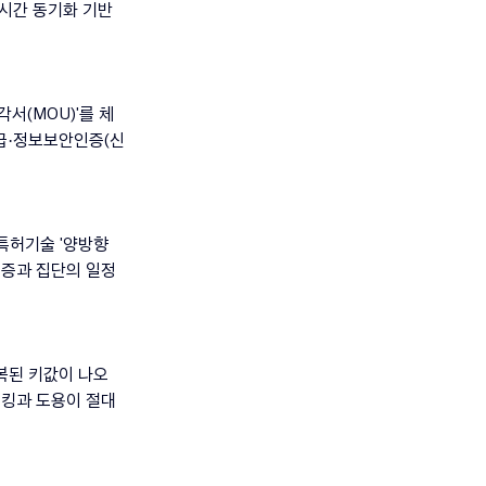
 시간 동기화 기반
각서(MOU)'를 체
등급·정보보안인증(신
특허기술 '양방향 
인증과 집단의 일정 
중복된 키값이 나오
해킹과 도용이 절대 