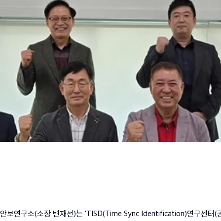
연구소(소장 변재선)는 'TISD(Time Sync Identification)연구센