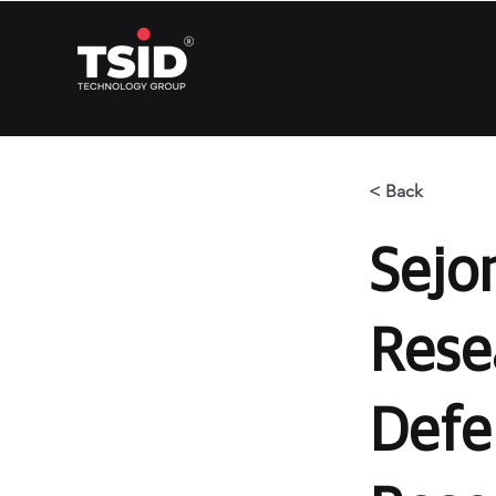
< Back
Sejo
Rese
Defe