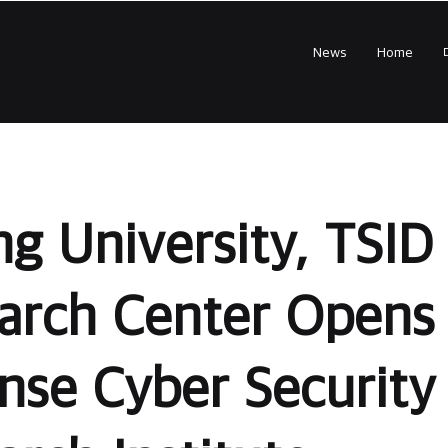
News
Home
ng University, TSID
arch Center Opens 
nse Cyber Security