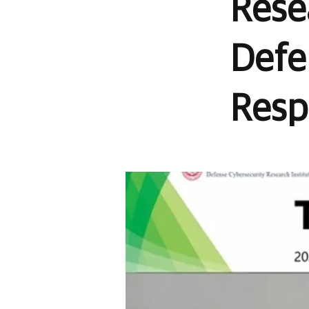
Rese
Defe
Resp