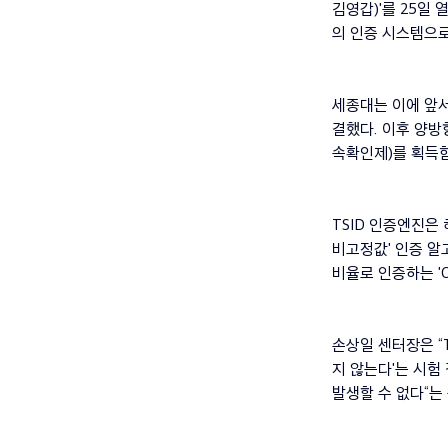
김영갑)'를 25일
의 인증 시스템으로
세종대는 이에 앞서 
결했다. 이후 양방
속확인제)를 획득함
TSID 인증엔진은
비고정값' 인증 알
비율로 인증하는 'O
손상일 센터장은 “
지 않는다'는 시험
발생할 수 없다“는