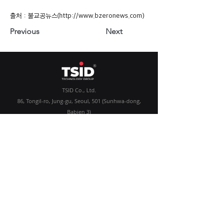
출처 : 불교공뉴스(
http://www.bzeronews.com
)
Previous
Next
TSID Co., Ltd.
86, Tongil-ro, Jung-gu, Seoul, 501 (Sunhwa-dong,
Babien 3)
skyoon@tsidtech.com
Business Registration Number:
218-86-02447
Representative: YOON SEUNG KWON