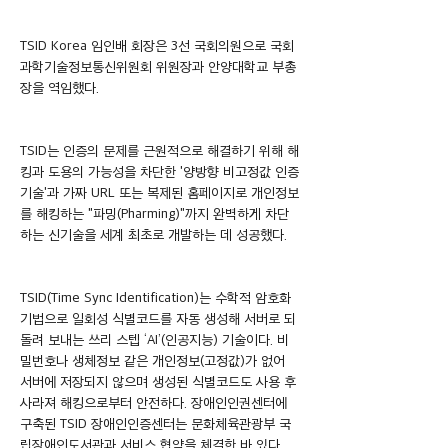
TSID Korea 임인배 회장은 3선 국회의원으로 국회 
과학기술정보통신위원회 위원장과 안양대학교 부총
장을 역임했다.
TSID는 인증의 문제를 근원적으로 해결하기 위해 해
킹과 도용의 가능성을 차단한 '양방향 비고정값 인증
기술'과 가짜 URL 또는 복제된 홈페이지로 개인정보
를 해킹하는 "파밍(Pharming)"까지 완벽하게 차단
하는 신기술을 세계 최초로 개발하는 데 성공했다.
TSID(Time Sync Identification)는 수학적 암호화 
기법으로 일회성 식별코드를 자동 생성해 서버로 되
돌려 보내는 쓰리 스텝 ‘AI’(인공지능) 기술이다. 비
밀번호나 생체정보 같은 개인정보(고정값)가 없어 
서버에 저장되지 않으며 생성된 식별코드도 사용 후 
사라져 해킹으로부터 안전하다. 장애인인권센터에 
구축된 TSID 장애인인증센터는 문화체육관광부 국
립장애인도서관과 서비스 협약을 체결한 바 있다.